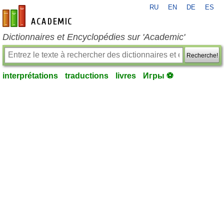
RU
EN
DE
ES
fr-academic.com
Dictionnaires et Encyclopédies sur 'Academic'
Recherche!
interprétations
traductions
livres
Игры ⚽