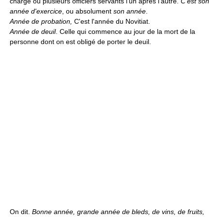
charge ou plusieurs officiers servants l'un aprés l'autre.
C'est son
année d'exercice
, ou absolument
son année
.
Année de probation,
C'est l'année du Novitiat.
Année de deuil
. Celle qui commence au jour de la mort de la
personne dont on est obligé de porter le deuil.
On dit.
Bonne année, grande année de bleds, de vins, de fruits,