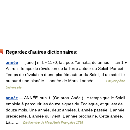
Regardez d'autres dictionnaires:
année
— [ ane ] n. f. • 1170; lat. pop. °annata, de annus → an 1 ♦
Astron. Temps de révolution de la Terre autour du Soleil. Par ext.
Temps de révolution d une planète autour du Soleil, d un satellite
autour d une planète. L année de Mars, l année… …
Encyclopédie
Universelle
année
— ANNÉE. sub. f. (On pron. Anée.) Le temps que le Soleil
emploie à parcourir les douze signes du Zodiaque, et qui est de
douze mois. Une année, deux années. L année passée. L année
précédente. L année qui vient. L année prochaine. Cette année.
La… …
Dictionnaire de l'Académie Française 1798