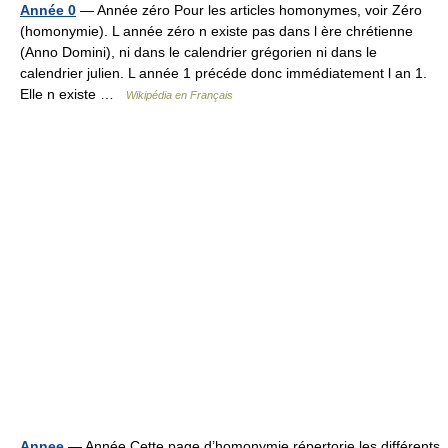
Année 0
— Année zéro Pour les articles homonymes, voir Zéro
(homonymie). L année zéro n existe pas dans l ère chrétienne
(Anno Domini), ni dans le calendrier grégorien ni dans le
calendrier julien. L année 1 précéde donc immédiatement l an 1.
Elle n existe …
Wikipédia en Français
Annee
— Année Cette page d’homonymie répertorie les différents