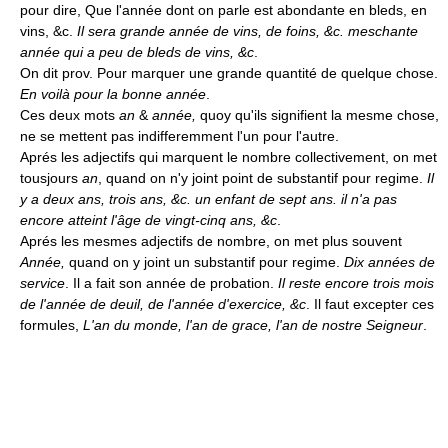
pour dire, Que l'année dont on parle est abondante en bleds, en
vins, &c.
Il sera grande année de vins, de foins, &c. meschante
année qui a peu de bleds de vins, &c
.
On dit prov. Pour marquer une grande quantité de quelque chose.
En voilà pour la bonne année
.
Ces deux mots
an
&
année,
quoy qu'ils signifient la mesme chose,
ne se mettent pas indifferemment l'un pour l'autre.
Aprés les adjectifs qui marquent le nombre collectivement, on met
tousjours
an
, quand on n'y joint point de substantif pour regime.
Il
y a deux ans, trois ans, &c. un enfant de sept ans. il n'a pas
encore atteint l'âge de vingt-cinq ans, &c
.
Aprés les mesmes adjectifs de nombre, on met plus souvent
Année,
quand on y joint un substantif pour regime.
Dix années de
service
. Il a fait son année de probation.
Il reste encore trois mois
de l'année de deuil, de l'année d'exercice, &c
. Il faut excepter ces
formules,
L'an du monde, l'an de grace, l'an de nostre Seigneur
.