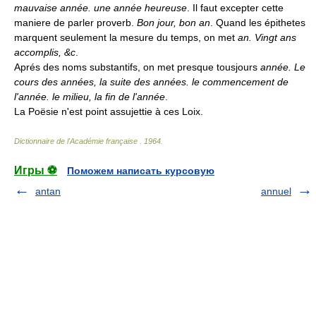
mauvaise année. une année heureuse
. Il faut excepter cette
maniere de parler proverb.
Bon jour, bon an
. Quand les épithetes
marquent seulement la mesure du temps, on met
an. Vingt ans
accomplis, &c
.
Aprés des noms substantifs, on met presque tousjours
année. Le
cours des années, la suite des années. le commencement de
l'année. le milieu, la fin de l'année
.
La Poësie n'est point assujettie à ces Loix.
Dictionnaire de l'Académie française
.
1964
.
Игры ⚽
Поможем написать курсовую
antan
annuel